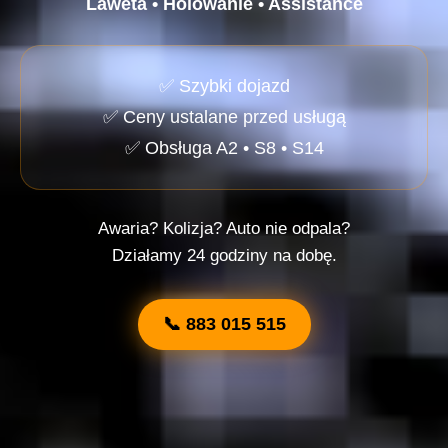
Laweta • Holowanie • Assistance
✅ Szybki dojazd
✅ Ceny ustalane przed usługą
✅ Obsługa A2 • S8 • S14
Awaria? Kolizja? Auto nie odpala?
Działamy 24 godziny na dobę.
📞 883 015 515