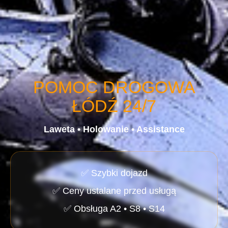
POMOC DROGOWA
ŁÓDŹ 24/7
Laweta • Holowanie • Assistance
✅ Szybki dojazd
✅ Ceny ustalane przed usługą
✅ Obsługa A2 • S8 • S14