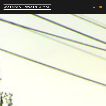
Weteran Laweta 4 You