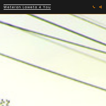
Weteran Laweta 4 You