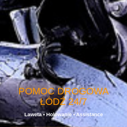
POMOC DROGOWA
ŁÓDŹ 24/7
Laweta • Holowanie • Assistance