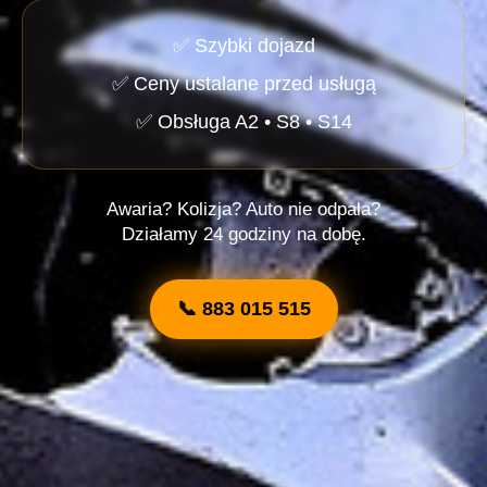
✅ Szybki dojazd
✅ Ceny ustalane przed usługą
✅ Obsługa A2 • S8 • S14
Awaria? Kolizja? Auto nie odpala?
Działamy 24 godziny na dobę.
📞 883 015 515